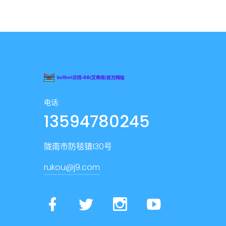
电话:
13594780245
陇南市防毯镇130号
rukou@j9.com