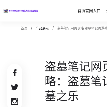
首页官网入口
盗墓笔记网页攻略;盗墓笔记页游
首页
产品展示
盗墓笔记网
略：盗墓笔
墓之乐