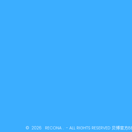
©
2026
RECONA
.
- ALL RIGHTS RESERVED
贝博官方B