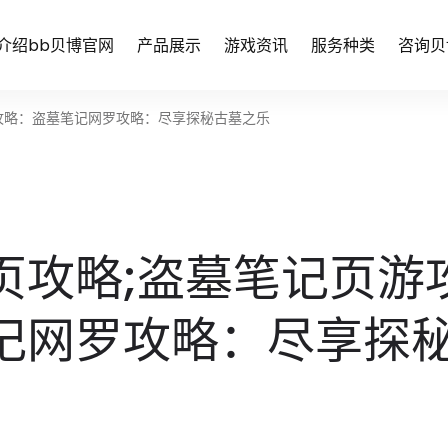
介绍bb贝博官网
产品展示
游戏资讯
服务种类
咨询贝
攻略：盗墓笔记网罗攻略：尽享探秘古墓之乐
页攻略;盗墓笔记页游
记网罗攻略：尽享探