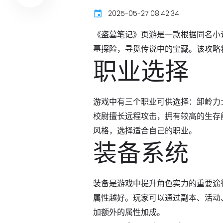
2025-05-27 08:42:34
《盗墓笔记》页游是一款根据同名小
墓探险，寻觅传说中的宝藏。该攻略
职业选择
游戏中有三个职业可供选择：卸岭力
校尉擅长远程攻击，拥有较高的生存
风格，选择适合自己的职业。
装备系统
装备是游戏中提升角色实力的重要途
属性越好。玩家可以通过副本、活动
加额外的属性加成。