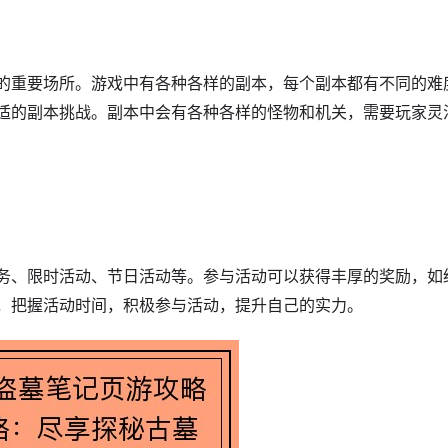
的重要场所。游戏中有各种各样的副本，每个副本都有不同的难
适的副本挑战。副本中会有各种各样的怪物和机关，需要玩家灵
务、限时活动、节日活动等。参与活动可以获得丰厚的奖励，如
，把握活动时间，积极参与活动，提升自己的实力。