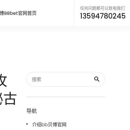
任何问题都可以致电我们
博BBbet官网首页
13594780245
攻
秘古
导航
介绍bb贝博官网