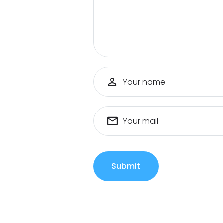
Your name
Your mail
Submit